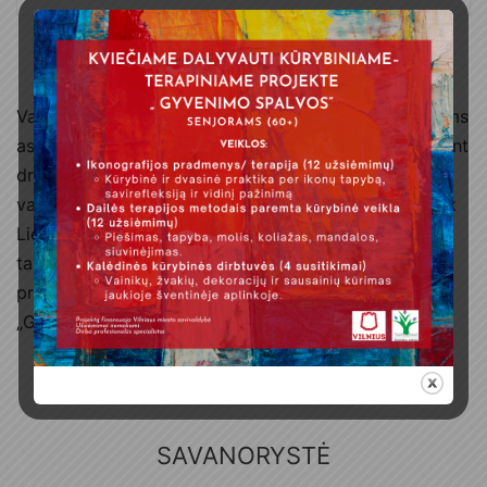
PROJEKTAI
Vaikų dienos centro pagalba atvykusiems ir grįžusiems
asmenims ruošiant namų darbus, užduotis, susirandant
draugų; 2 dienų su nakvyne kelionė keliu, kalnais ir
vandeniu aplankant Panemunės pilis iki Nidos „Pažink
Lietuvą“; žygiai regioniniuose parkuose pažintiniais
takais aplink Vilnių „Pažink Lietuvą“; sveikatingumo
programa Fabijoniškių baseine; kalėdinė vakaronė
„Gyvenu Lietuvoje“.
SUŽINOKITE DAUGIAU
SAVANORYSTĖ