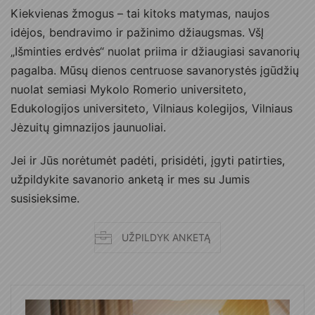
Kiekvienas žmogus – tai kitoks matymas, naujos
idėjos, bendravimo ir pažinimo džiaugsmas. VšĮ
„Išminties erdvės“ nuolat priima ir džiaugiasi savanorių
pagalba. Mūsų dienos centruose savanorystės įgūdžių
nuolat semiasi Mykolo Romerio universiteto,
Edukologijos universiteto, Vilniaus kolegijos, Vilniaus
Jėzuitų gimnazijos jaunuoliai.
Jei ir Jūs norėtumėt padėti, prisidėti, įgyti patirties,
užpildykite savanorio anketą ir mes su Jumis
susisieksime.
UŽPILDYK ANKETĄ